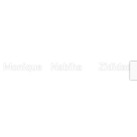
Monique
Nabiha
Zididada