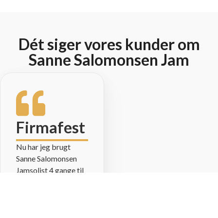
Dét siger vores kunder om
Sanne Salomonsen Jam
Firmafest
Nu har jeg brugt
Sanne Salomonsen
Jamsolist 4 gange til
forskellige kunder på
Metropolitan. Det
være sig lige fra store
firmafester for